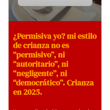
¿Permisiva yo? mi estilo
de crianza no es
“permisivo”, ni
“autoritario”, ni
“negligente”, ni
“democrático”. Crianza
en 2025.