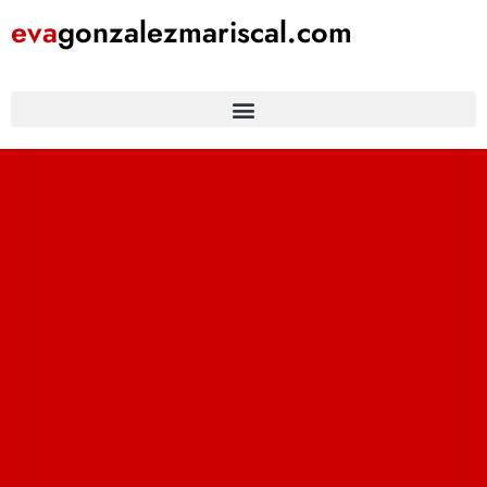
eva
gonzalezmariscal
.com