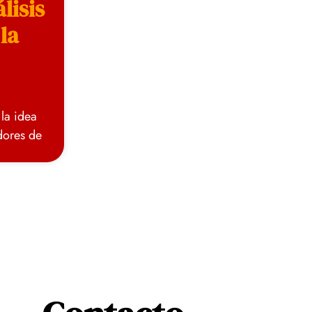
lisis
la
 la idea
dores de