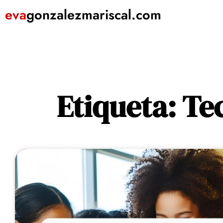
eva
gonzalezmariscal
.com
Etiqueta: Te