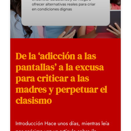
De la ‘adicción a las
pantallas’ a la excusa
para criticar a las
madres y perpetuar el
clasismo
Introducción Hace unos días, mientras leía