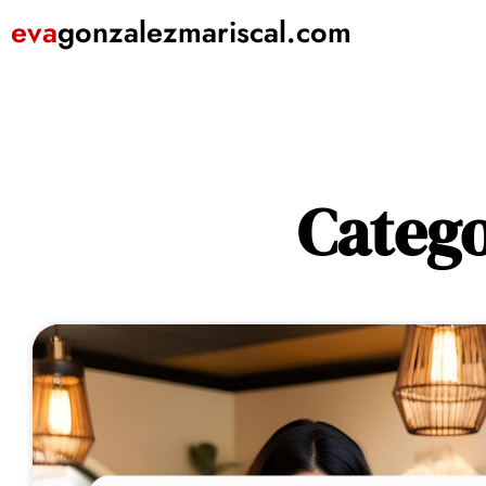
eva
gonzalezmariscal
.com
Catego