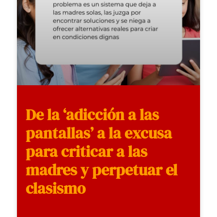
De la ‘adicción a las
pantallas’ a la excusa
para criticar a las
madres y perpetuar el
clasismo