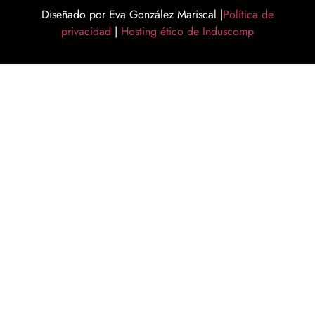
Diseñado por Eva González Mariscal |
Política de
privacidad
|
Hosting ético de Induscomp