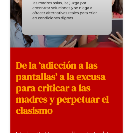
De la ‘adicción a las
pantallas’ a la excusa
para criticar a las
madres y perpetuar el
clasismo