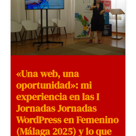
«Una web, una
oportunidad»: mi
experiencia en las I
Jornadas Jornadas
WordPress en Femenino
(Málaga 2025) y lo que