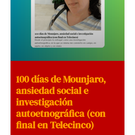
100 días de Mounjaro,
ansiedad social e
investigación
autoetnográfica (con
final en Telecinco)