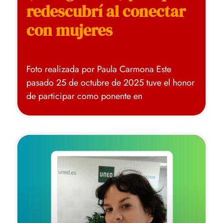
redescubrí al conectar
con mujeres
Foto realizada por Paula Carmona Este
pasado 25 de octubre de 2025 tuve el honor
de participar como ponente en